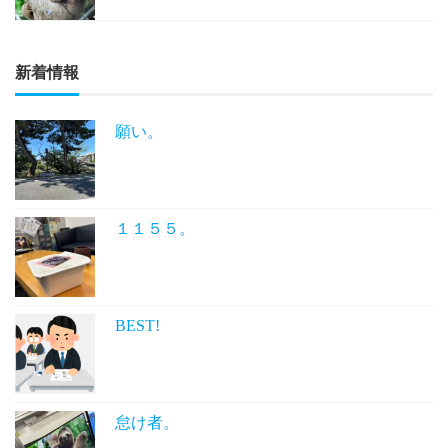
新着情報
願い。
１１５５。
BEST!
怠け者。