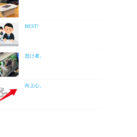
BEST!
怠け者。
向上心。