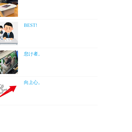
BEST!
怠け者。
向上心。