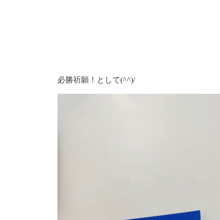
必勝祈願！として(^^)/