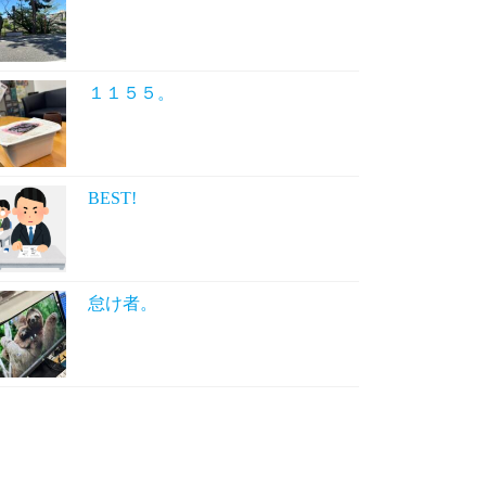
１１５５。
BEST!
怠け者。