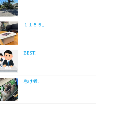
１１５５。
BEST!
怠け者。