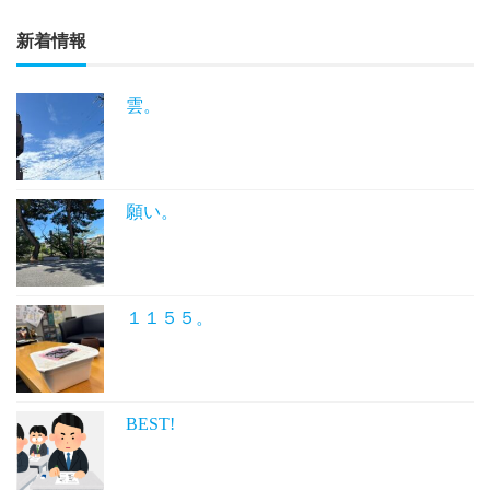
新着情報
雲。
願い。
１１５５。
BEST!