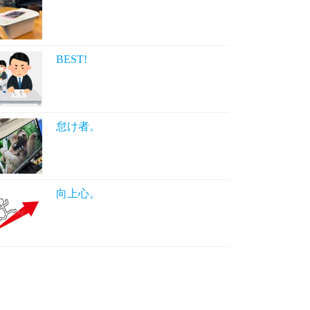
BEST!
怠け者。
向上心。