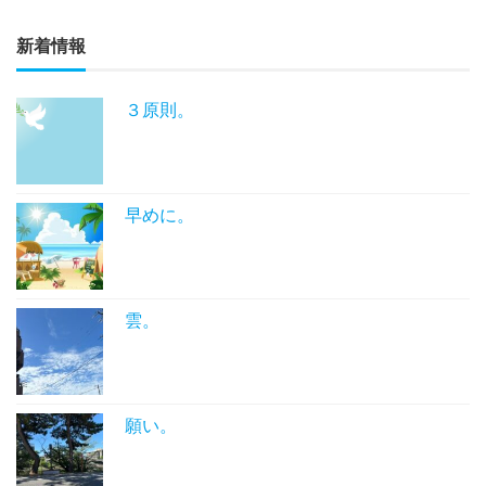
新着情報
３原則。
早めに。
雲。
願い。