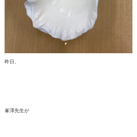
昨日、
峯澤先生が