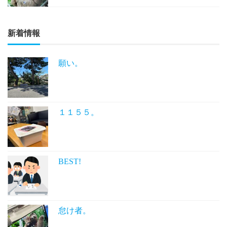
新着情報
願い。
１１５５。
BEST!
怠け者。