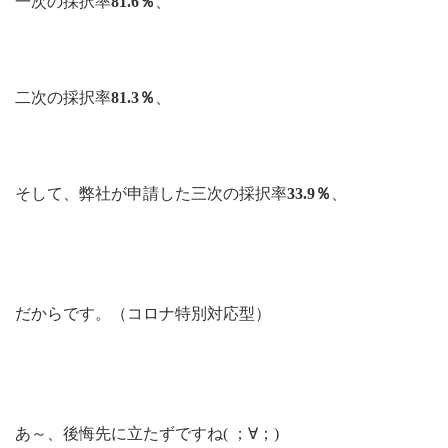
一次の採択率
81.6％
、
二次の採択率
81.3％
、
そして、弊社が申請した三次の採択率
33.9％
、
だからです。（コロナ特別対応型）
あ～、後悔先に立たずですね( ；∀；)