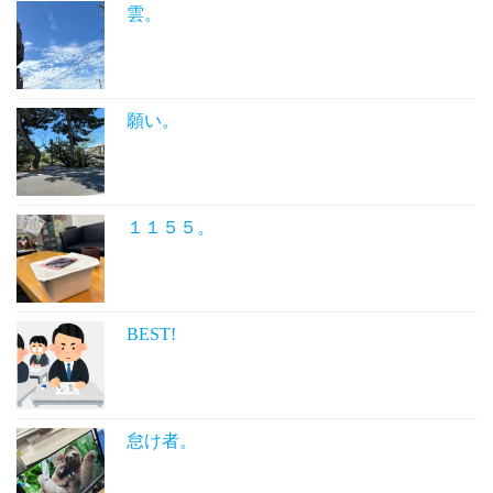
雲。
願い。
１１５５。
BEST!
怠け者。