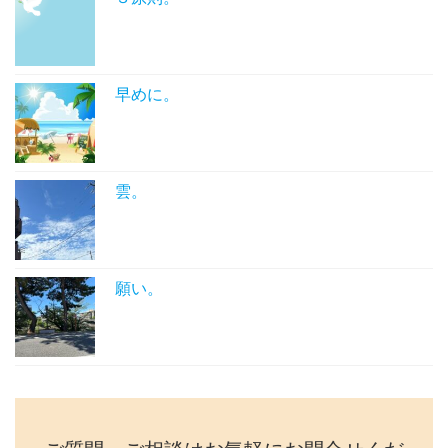
早めに。
雲。
願い。