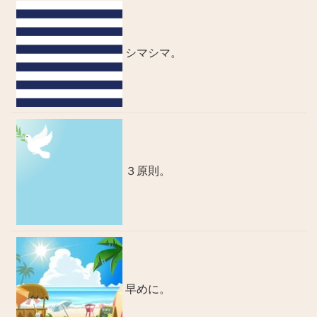
シマシマ。
３原則。
早めに。