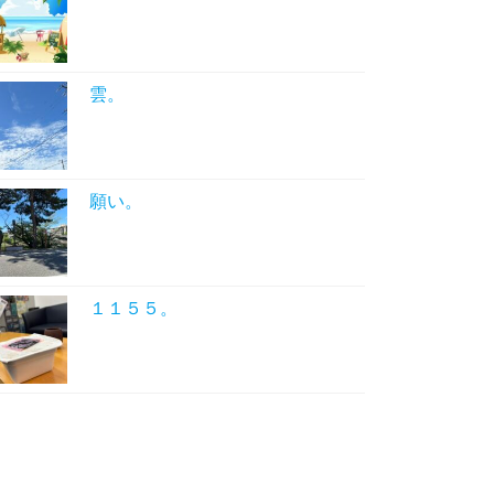
雲。
願い。
１１５５。