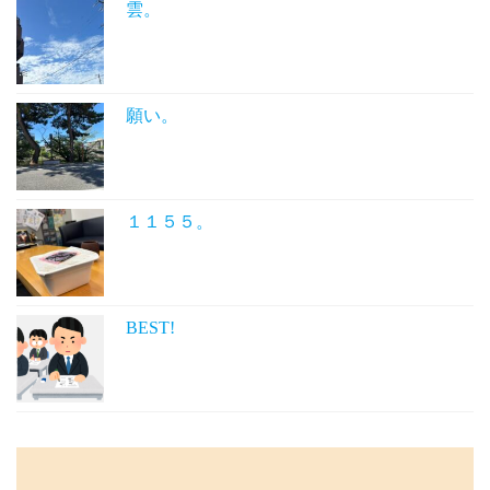
雲。
願い。
１１５５。
BEST!