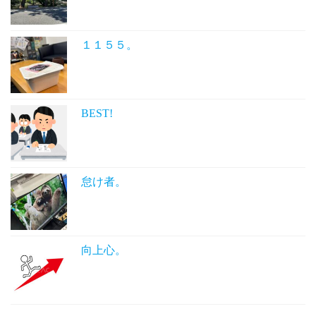
１１５５。
BEST!
怠け者。
向上心。