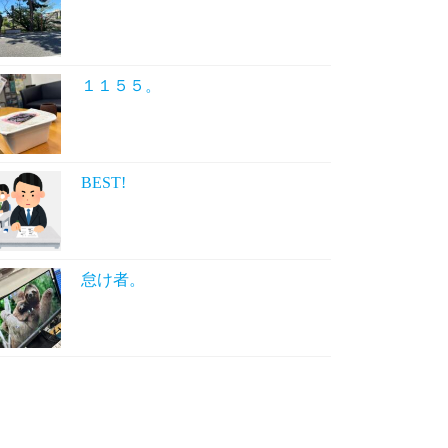
１１５５。
BEST!
怠け者。