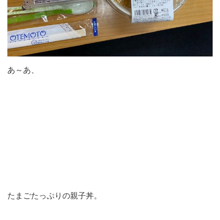
あ～あ、
たまごたっぷりの親子丼。