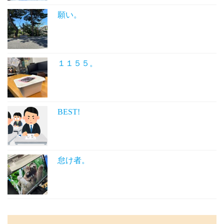
願い。
１１５５。
BEST!
怠け者。