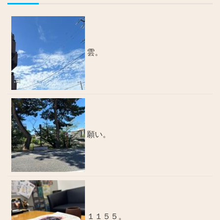
雲。
願い。
１１５５。