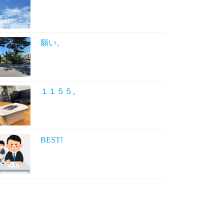
願い。
１１５５。
BEST!