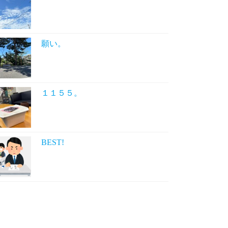
願い。
１１５５。
BEST!