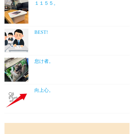
１１５５。
BEST!
怠け者。
向上心。