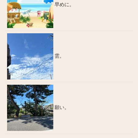
早めに。
雲。
願い。