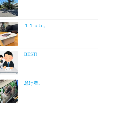
１１５５。
BEST!
怠け者。