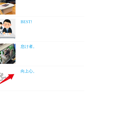
BEST!
怠け者。
向上心。