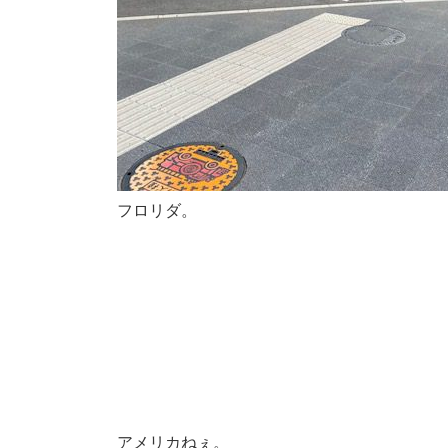
フロリダ。
アメリカねぇ。