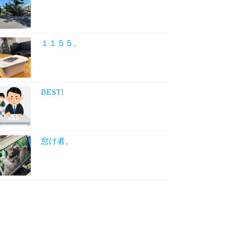
１１５５。
BEST!
怠け者。