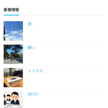
新着情報
雲。
願い。
１１５５。
BEST!