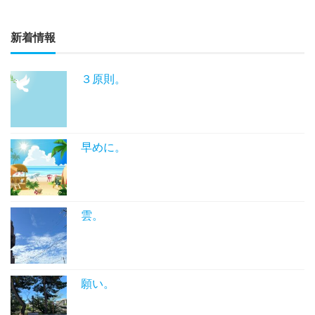
新着情報
３原則。
早めに。
雲。
願い。