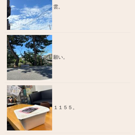
雲。
願い。
１１５５。