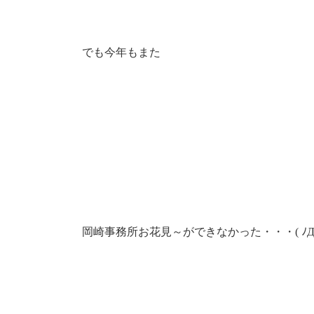
でも今年もまた
岡崎事務所お花見～ができなかった・・・( ﾉД`)