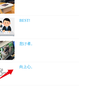
BEST!
怠け者。
向上心。