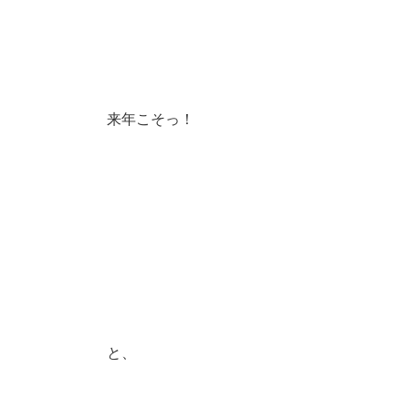
来年こそっ！
と、