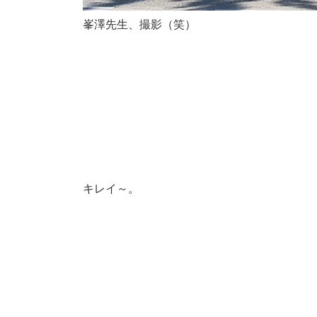
峯澤先生、撮影（笑）
キレイ～。