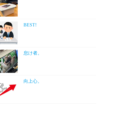
BEST!
怠け者。
向上心。