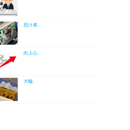
怠け者。
向上心。
大輪。