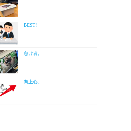
BEST!
怠け者。
向上心。