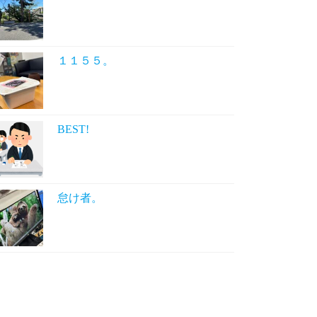
１１５５。
BEST!
怠け者。