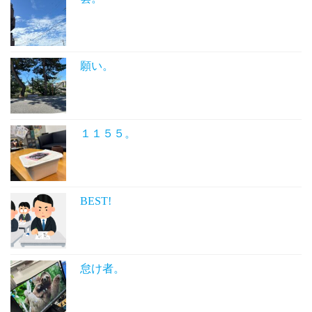
願い。
１１５５。
BEST!
怠け者。