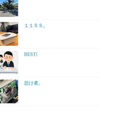
１１５５。
BEST!
怠け者。