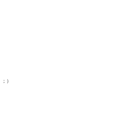
・
＾；）