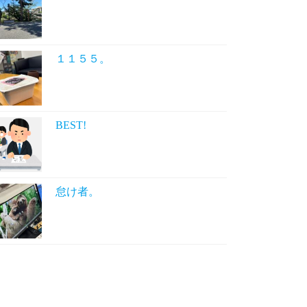
１１５５。
BEST!
怠け者。