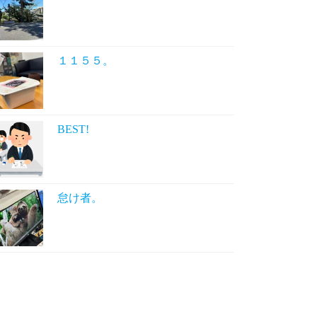
１１５５。
BEST!
怠け者。