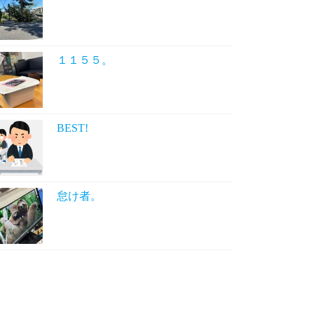
１１５５。
BEST!
怠け者。