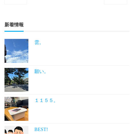
新着情報
雲。
願い。
１１５５。
BEST!