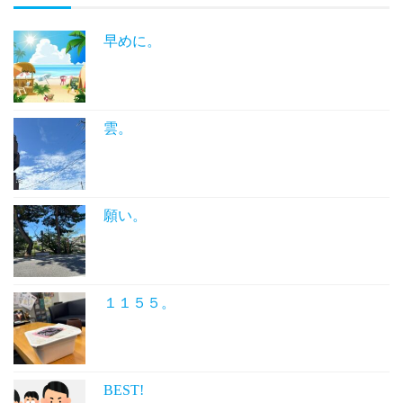
早めに。
雲。
願い。
１１５５。
BEST!