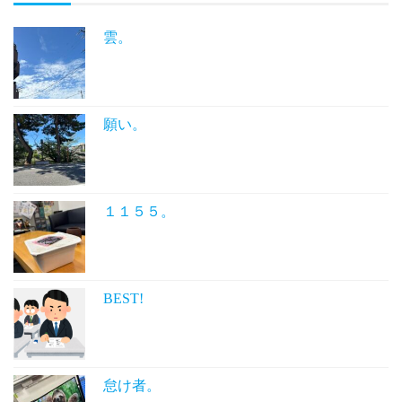
雲。
願い。
１１５５。
BEST!
怠け者。