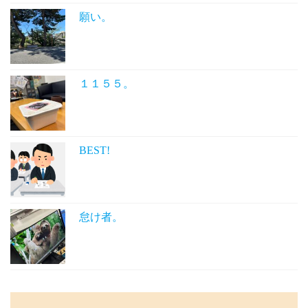
願い。
１１５５。
BEST!
怠け者。