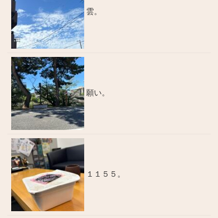
雲。
願い。
１１５５。