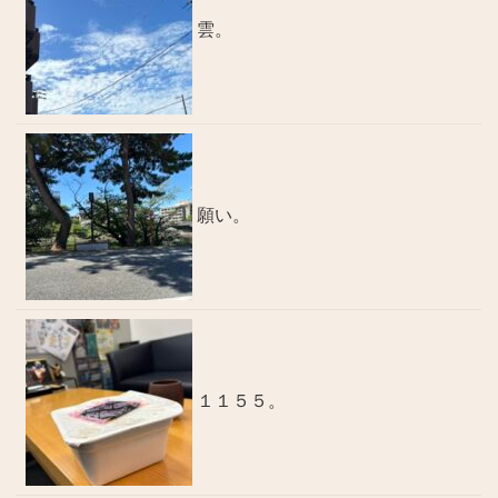
雲。
願い。
１１５５。