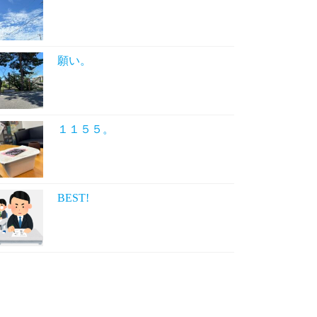
願い。
１１５５。
BEST!