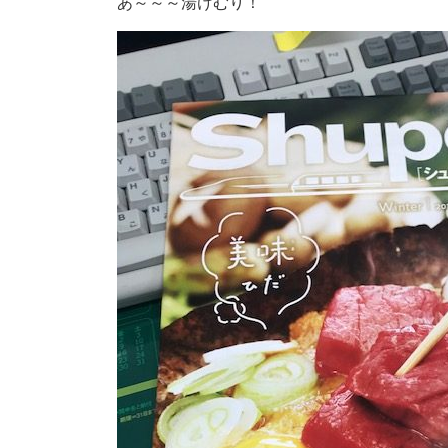
あ～～～湯けむり！