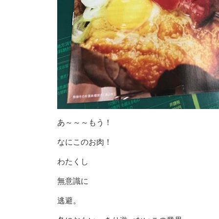
あ～～～もう！
なにこのお肉！
わたくし
無意識に
逃避。