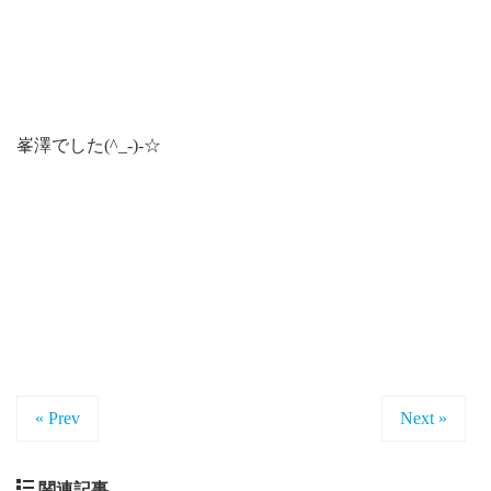
峯澤でした(^_-)-☆
« Prev
Next »
関連記事