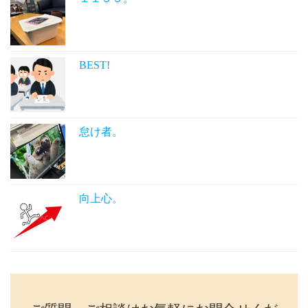
BEST!
怠け者。
向上心。