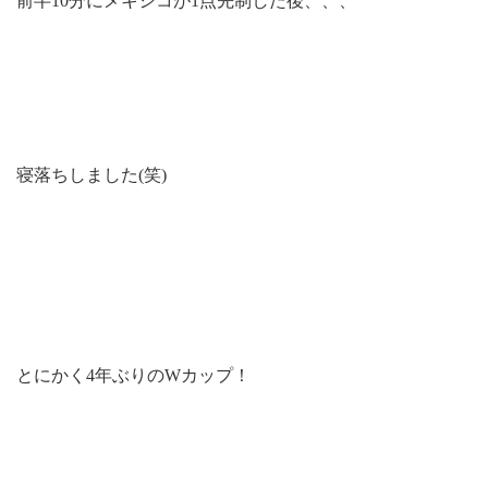
前半10分にメキシコが1点先制した後、、、
寝落ちしました(笑)
とにかく4年ぶりのWカップ！