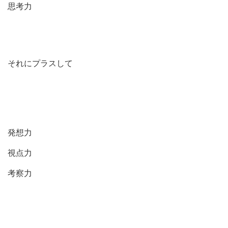
思考力
それにプラスして
発想力
視点力
考察力