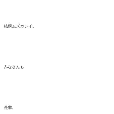
結構ムズカシイ。
みなさんも
是非。