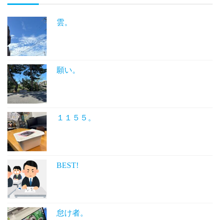
雲。
願い。
１１５５。
BEST!
怠け者。