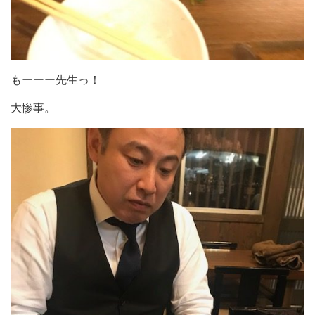
もーーー先生っ！
大惨事。