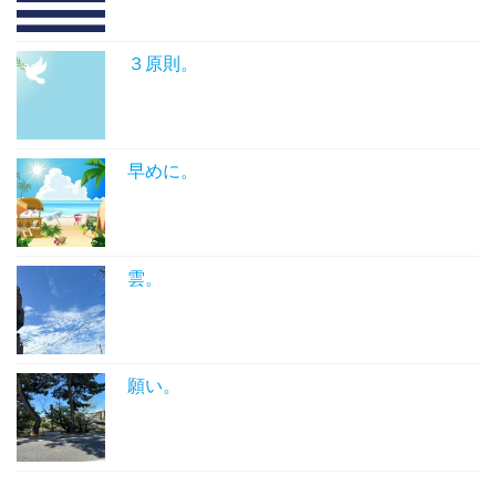
３原則。
早めに。
雲。
願い。